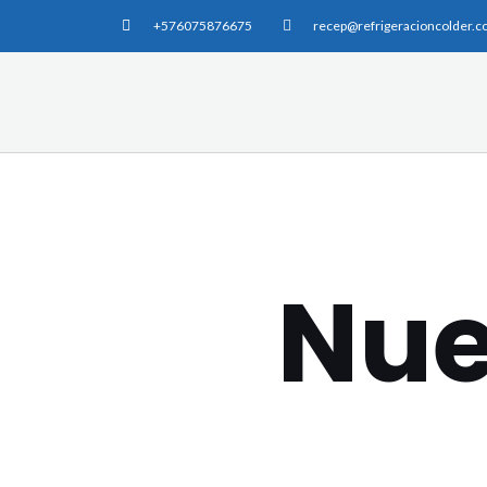
+576075876675
recep@refrigeracioncolder.
Nue