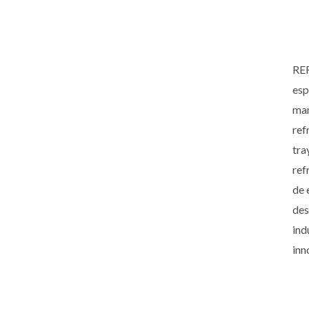
RE
esp
man
ref
tra
ref
de 
des
ind
inn